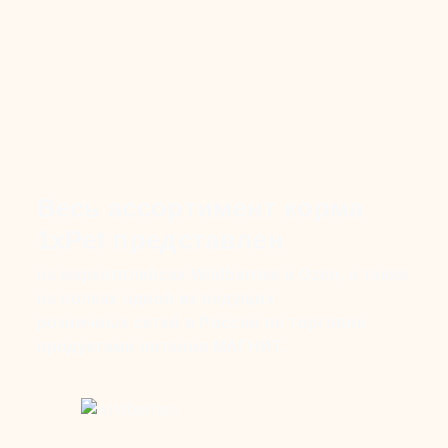
Весь ассортимент корма
1xPet представлен
на маркетплейсах Wildberries и Ozon, а также
на полках одной из ведущих
розничных сетей в России по торговле
продуктами питания МАГНИТ.